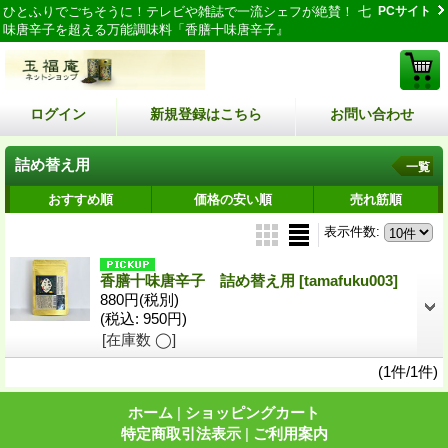
ひとふりでごちそうに！テレビや雑誌で一流シェフが絶賛！ 七
PCサイト
味唐辛子を超える万能調味料「香膳十味唐辛子』
ログイン
新規登録はこちら
お問い合わせ
詰め替え用
一覧
おすすめ順
価格の安い順
売れ筋順
表示件数
:
香膳十味唐辛子 詰め替え用
[tamafuku003]
880円
(税別)
(税込
:
950円)
[在庫数 ◯]
(1件/1件)
ホーム
|
ショッピングカート
特定商取引法表示
|
ご利用案内