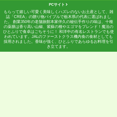
PCサイト
もらって嬉しい可愛く美味しくハズレのないお土産として、雑
誌「CREA」の贈り物バイブルで栃木県の代表に選ばれまし
た。 創業350年の老舗旅館本家伴久の秘伝手作りの味は、十種
の薬膳は香り高い山椒、紫蘇の種やエゴマをプレンド！魔法の
ひとふりで食卓はごちそうに！ 和洋中の有名レストランでも使
われています。JALのファーストクラス機内食の食材としても
採用されました。香味が強く、ひとふりであらゆるお料理を引
き立てます。