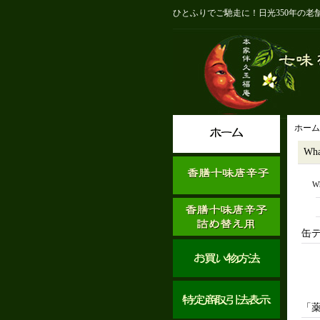
ひとふりでご馳走に！日光350年の
ホーム
Wha
Wh
缶
「