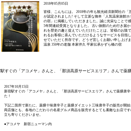
2018年05月05日
皆様、こんちには。 2018年の年も観光経済新聞社の
が認定されました! そして立派な御本「人気温泉旅館ホテ
の宿」に掲載していただきました。誠に光栄なことで感
5年間連続受賞となりました。 古い旅館のため行き届
れを歴史の趣と捉えていただけたことは、皆様のお陰
れるお客様に喜んでいただけるようなサービスを目指
せていただく所存です。どうぞ宜しくお願い申し上げま
温泉 350年の老舗 本家伴久 平家伝承かずら橋の宿
宿駅すぐの「アコメヤ」さんと、「那須高原サービスエリア」さんで薬
！
2017年10月15日
新宿駅すぐの「アコメヤ」さんと、「那須高原サービスエリア」さんで薬膳唐辛
た！
下記二箇所で新たに、薬膳十味唐辛子と薬膳ダイエット三味唐辛子の販売が開始
両店舗とも、各地のこだわりの名産グルメ商品を販売するとても素敵なお店です
立ち寄りくださいませ。
●アコメヤ 新宿ニューマン内