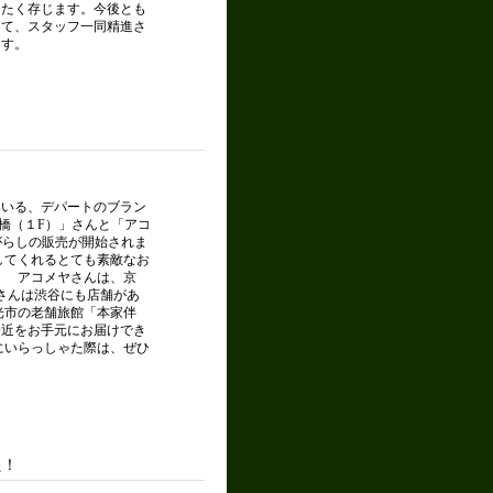
きたく存じます。今後とも
して、スタッフ一同精進さ
ます。
いる、デパートのブラン
本橋（１F）」さんと「アコ
がらしの販売が開始されま
してくれるとても素敵なお
。 アコメヤさんは、京
日さんは渋谷にも店舗があ
光市の老舗旅館「本家伴
身近をお手元にお届けでき
にいらっしゃた際は、ぜひ
た！