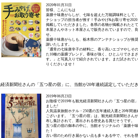
2020年01月31日
皆様、こんにちは
薬膳十味唐がらしが、七味を超えた万能調味料として
ナショップの担当者が推す！手みやげ&お取り寄せ202
掲載していただきました。各県の名物が掲載されたと
本屋さんやネット本屋さんで販売されていますので、
せ。
薬膳十味唐がらしも、栃木県のアンテナショップが推
謝いたします。
「通常の七味唐辛子の材料に、香り高いエゴマやしそ
た10種の薬膳ブレンド。香味が強く、ひとふりでさま
す。」と写真入りで紹介されています。まだ試されて
りくださいませ！
光経済新聞社さんの「五つ星の宿」に、当館が20年連続認定していただ
2019年06月23日
お陰様で2019年も観光経済新聞社さんの「五つ星の宿
ました!
人気温泉旅館ホテル・250選の五年連続入選と20年間
ございます。「五つ星の宿」は、観光経済新聞社さん
布し集計されて、選出される歴史ある賞だそうです。
五つ星の宿の御本の中に、当館オリジナルの「薬膳十
た！
古い宿のため行き届かない点も多々ある中で、それを