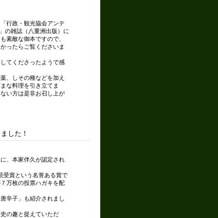
、「行政・観光協会アンテ
0」の雑誌（八重洲出版）に
ても素敵な御本ですので、
良かったらご覧くださいま
奨してくださったようで感
の葉、しその種などを加え
ざまな料理を引き立てま
いない方は是非お召し上が
きました！
」に、本家伴久が認定され
連続受賞という名誉ある賞で
が７万枚の投票ハガキを配
味唐辛子」も紹介されまし
歴史の趣と捉えていただ