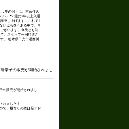
「五つ星の宿」に、本家伴久
ル・250選に5年以上入選
謝申し上げます。これで1
かない点も多々ある中で、そ
でございます。今後とも訪
して、スタッフ一同精進さ
す。 栃木県日光市湯西川
膳唐辛子の販売が開始されまし
子の販売が開始されまし
されました！
ので、最寄りの際は是非お