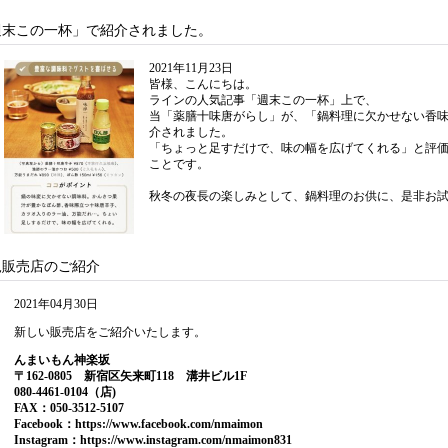
週末この一杯」で紹介されました。
2021年11月23日
皆様、こんにちは。
ラインの人気記事「週末この一杯」上で、
当「薬膳十味唐がらし」が、「鍋料理に欠かせない香
介されました。
「ちょっと足すだけで、味の幅を広げてくれる」と評
ことです。
秋冬の夜長の楽しみとして、鍋料理のお供に、是非お
規販売店のご紹介
2021年04月30日
新しい販売店をご紹介いたします。
んまいもん神楽坂
〒162-0805 新宿区矢来町118 溝井ビル1F
080-4461-0104（店)
FAX：050-3512-5107
Facebook：
https://www.facebook.com/nmaimon
Instagram：
https://www.instagram.com/nmaimon831