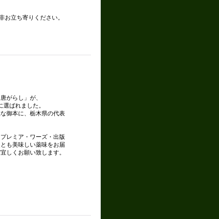
非お立ち寄りください。
ト唐がらし」が、
に選ばれました。
敵な御本に、栃木県の代表
、プレミア・ワーズ・出版
後とも美味しい薬味をお届
ぞ宜しくお願い致します。