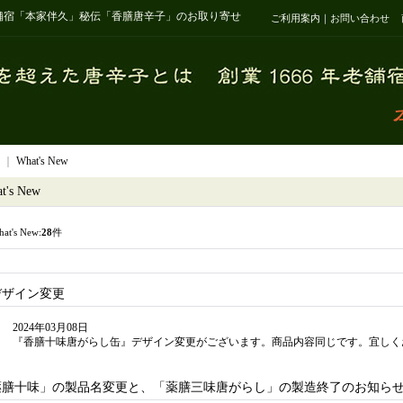
老舗宿「本家伴久」秘伝「香膳唐辛子」のお取り寄せ
ご利用案内
｜
お問い合わせ
｜
What's New
t's New
at's New:
28
件
デザイン変更
2024年03月08日
『香膳十味唐がらし缶』デザイン変更がございます。商品内容同じです。宜しく
薬膳十味」の製品名変更と、「薬膳三味唐がらし」の製造終了のお知ら