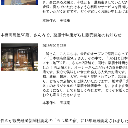
き、身に余る光栄と、今後とも一層精進させていただ
皆様に喜んでいただけるような料理やサービスを目指
せていただく所存です。どうぞ宜しくお願い申し上げ
本家伴久 玉福庵
日本橋高島屋SC店」さん内で、薬膳十味唐がらし販売開始のお知らせ
2018年09月22日
皆さん、こんにちは。最近のオープンで話題になって
ド「日本橋高島屋SC」さん。その中で、「365日と日
メヤ（地下２F）」さんの2店舗で、同時に薬膳十味唐
した！ 両店舗とも、オーナーさんこだわりの食を提供
店です。安心で美味しい食に出会える人気のお店です
都、新宿、銀座、大宮、千葉と展開されていて、365
り、どちらの店舗でもご購入いただけます。 栃木県日
久」のオリジナルの「薬膳十味唐辛子」を、ますます
るようになり、とても嬉しく存じます。 どうぞお近く
お立ち寄りくださいませ！
本家伴久 玉福庵
家伴久が観光経済新聞社認定の「五つ星の宿」に15年連続認定されまし