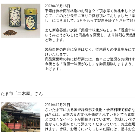
2023年03月16日
平素は弊社商品格別のお引き立て頂き厚く御礼申し上
さて、このたび長年に亘りご愛顧頂いておりました「
し」につきまして、3月をもって製造を終了とさせて頂
また新容器整い次第「薬膳十味唐がらし」を「香膳十
ゅうみとうがらし)と商品名を変更し、より鮮烈な天然
と致します。
製品自体の内容に変更はなく、従来通りの少量生産に
けいたします。
商品変更時の特に移行期には、色々とご迷惑をお掛け
今後とも「香膳十味唐がらし」を御愛顧賜りますよう
上げます。
いたま市「二木屋」さん
2021年12月21日
さいたま市にある国登録有形文化財・会席料理で有名な「二木屋」(ht
p)さんは、日本の良き文化を発信されているとても素
とに様々なイベントが開催されています。 美味しい旬
唐がらしを薬味として添えてくださっていて、お土産
けます。皆様、お近くにいらっしゃた際には、是非お