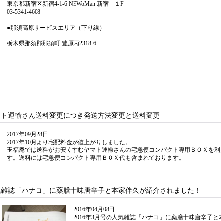
東京都新宿区新宿4-1-6 NEWoMan 新宿 １F
03-5341-4608
●那須高原サービスエリア（下り線）
栃木県那須郡那須町 豊原丙2318-6
マト運輸さん送料変更につき発送方法変更と送料変更
2017年09月28日
2017年10月より宅配料金が値上がりしました。
玉福庵では送料がお安くすむヤマト運輸さんの宅急便コンパクト専用ＢＯＸを利
す。送料には宅急便コンパクト専用ＢＯＸ代も含まれております。
気雑誌「ハナコ」に薬膳十味唐辛子と本家伴久が紹介されました！
2016年04月08日
2016年3月号の人気雑誌「ハナコ」に薬膳十味唐辛子