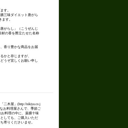
げます。
薬膳三味ダイエット唐がら
きます。
味唐がらし」（こうぜんじ
素材の香を際立たせた名称
て、香り豊かな商品をお届
するかと存じますが、
、どうぞ宜しくお願い申し
tp://nikiya.co.j
敵なお料理屋さんで、季節ご
のお料理の中に、薬膳十味
用としても、ご購入いただ
立ち寄りくださいませ。